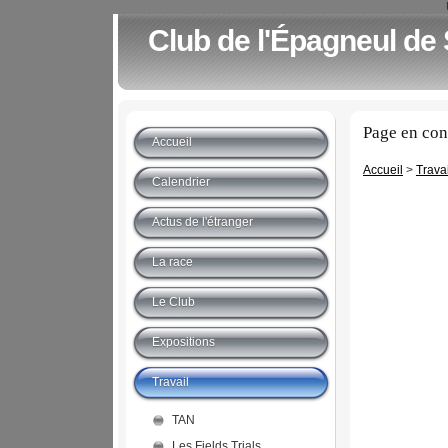
Club de l'Épagneul de
Page en con
Accueil
Accueil
>
Travai
Calendrier
Actus de l'étranger
La race
Le Club
Expositions
Travail
TAN
Les Fields Trials