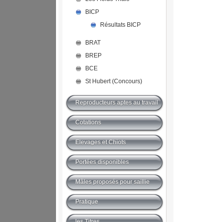
BICP
Résultats BICP
BRAT
BREP
BCE
St Hubert (Concours)
Reproducteurs aptes au travail
Cotations
Elevages et Chiots
Portées disponibles
Mâles proposés pour saillie
Pratique
les Titres