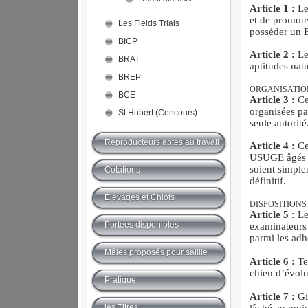
Article 1 :
Le 
et de promouv
Les Fields Trials
posséder u
BICP
Article 2 :
Le
BRAT
aptitudes nat
BREP
ORGANISATION
BCE
Article 3 :
Ces
organisées 
St Hubert (Concours)
seule autorité
Reproducteurs aptes au travail
Article 4 :
Ce
USUGE âgés a
soient simple
Cotations
définitif.
Elevages et Chiots
DISPOSITIONS
Article 5 :
Le
Portées disponibles
examinateur
parmi les adh
Mâles proposés pour saillie
Article 6 :
Te
chien d’évolu
Pratique
Article 7 :
Gib
les Titres