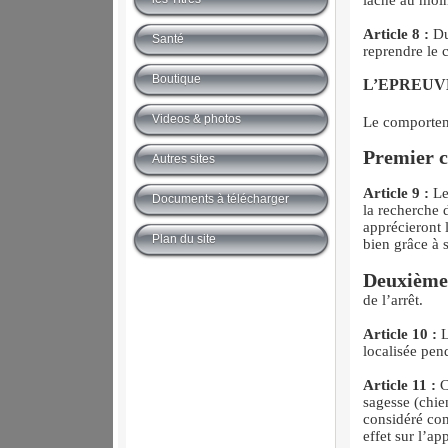
lâché au moin
Article 8 :
Du
Santé
reprendre le 
Boutique
L’EPREUV
Videos & photos
Le comporteme
Premier c
Autres sites
Article 9 :
Les
Documents à télécharger
la recherche 
apprécieront l
Plan du site
bien grâce à s
Deuxième 
de l’arrêt.
Article 10 :
L
localisée pen
Article 11 :
C
sagesse (chie
considéré com
effet sur l’ap