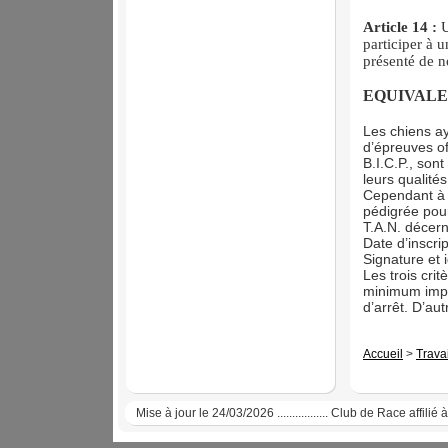
Article 14 :
U
participer à 
présenté de n
EQUIVALE
Les chiens ay
d’épreuves of
B.I.C.P., son
leurs qualité
Cependant à ti
pédigrée pour
T.A.N. décer
Date d’inscri
Signature et 
Les trois cri
minimum impo
d’arrêt. D’au
Accueil
>
Travai
Mise à jour le 24/03/2026 ................. Club de Race affi