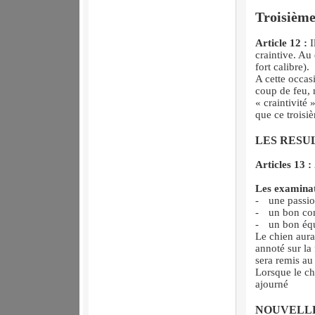
Troisième 
Article 12 :
I
craintive. Au 
fort calibre).
A cette occas
coup de feu, 
« craintivité
que ce troisiè
LES RESU
Articles 13 :
Les examinat
-
une passio
-
un bon co
-
un bon équ
Le chien aura
annoté sur la 
sera remis au
Lorsque le ch
ajourné
NOUVELLE