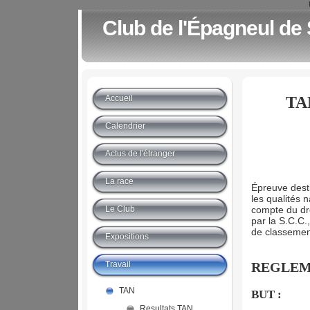
Club de l'Épagneul de
Accueil
TAN
Calendrier
Actus de l'étranger
La race
Épreuve desti
les qualités 
Le Club
compte du dre
par la S.C.C.,
de classement
Expositions
Travail
REGLEM
TAN
BUT :
Resultats TAN