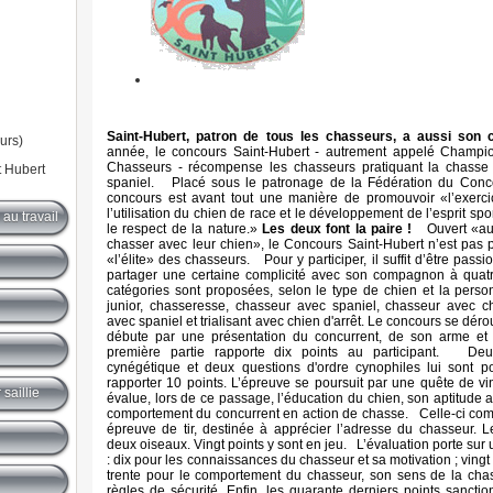
Saint-Hubert, patron de tous les chasseurs, a aussi son 
urs)
année, le concours Saint-Hubert - autrement appelé Champi
Chasseurs - récompense les chasseurs pratiquant la chasse 
t Hubert
spaniel.
Placé sous le patronage de la Fédération du Conco
concours est avant tout une manière de promouvoir «l’exerc
l’utilisation du chien de race et le développement de l’esprit spo
au travail
le respect de la nature.»
Les deux font la paire !
Ouvert «a
chasser avec leur chien», le Concours Saint-Hubert n’est pas 
«l’élite» des chasseurs.
Pour y participer, il suffit d’être pas
partager une certaine complicité avec son compagnon à quatr
catégories sont proposées, selon le type de chien et la perso
junior, chasseresse, chasseur avec spaniel, chasseur avec chie
avec spaniel et trialisant avec chien d'arrêt.
Le concours se déro
débute par une présentation du concurrent, de son arme et
première partie rapporte dix points au participant.
Deu
cynégétique et deux questions d'ordre cynophiles lui sont p
rapporter 10 points.
L’épreuve se poursuit par une quête de vi
saillie
évalue, lors de ce passage, l’éducation du chien, son aptitude au
comportement du concurrent en action de chasse.
Celle-ci co
épreuve de tir, destinée à apprécier l’adresse du chasseur. L
deux oiseaux. Vingt points y sont en jeu.
L’évaluation porte sur 
: dix pour les connaissances du chasseur et sa motivation ; vingt p
trente pour le comportement du chasseur, son sens de la chas
règles de sécurité. Enfin, les quarante derniers points sanctio