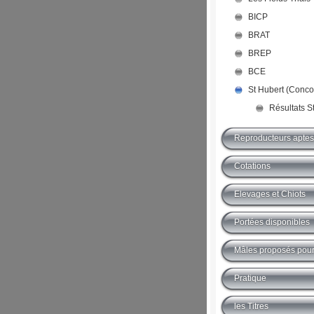
BICP
BRAT
BREP
BCE
St Hubert (Conco
Résultats S
Reproducteurs aptes 
Cotations
Elevages et Chiots
Portées disponibles
Mâles proposés pour 
Pratique
les Titres