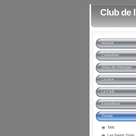
Club de 
Accueil
Calendrier
Actus de l'étranger
La race
Le Club
Expositions
Travail
TAN
Les Fields Trials