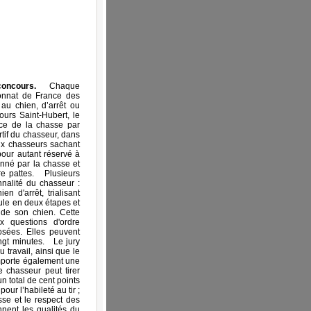
concours.
Chaque
onnat de France des
au chien, d’arrêt ou
urs Saint-Hubert, le
ice de la chasse par
rtif du chasseur, dans
ux chasseurs sachant
pour autant réservé à
sionné par la chasse et
e pattes.
Plusieurs
nnalité du chasseur :
n d'arrêt, trialisant
ule en deux étapes et
 de son chien. Cette
x questions d'ordre
osées. Elles peuvent
ngt minutes.
Le jury
 travail, ainsi que le
mporte également une
e chasseur peut tirer
un total de cent points
our l’habileté au tir ;
se et le respect des
nnent les qualités du