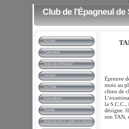
Club de l'Épagneul de
Accueil
TAN
Calendrier
Actus de l'étranger
La race
Épreuve de
mois au pl
Le Club
chien de c
L’examinat
Expositions
la S.C.C., 
désigne. I
Travail
son TAN, c
Reproducteurs aptes au travail