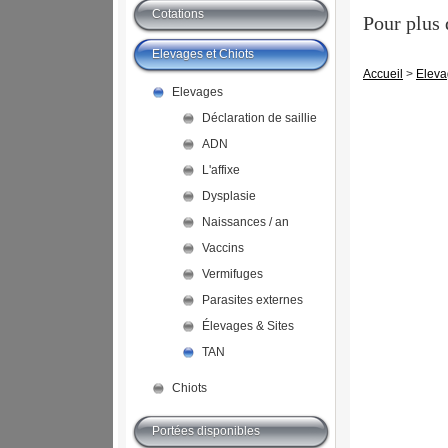
Cotations
Pour plus
Elevages et Chiots
Accueil
>
Eleva
Elevages
Déclaration de saillie
ADN
L'affixe
Dysplasie
Naissances / an
Vaccins
Vermifuges
Parasites externes
Élevages & Sites
TAN
Chiots
Portées disponibles