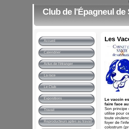
Club de l'Épagneul de
Les Vac
Accueil
Calendrier
Actus de l'étranger
La race
Le Club
Expositions
Le vaccin es
faire face a
Son principe 
Travail
utilise pour 
toute virulenc
Reproducteurs aptes au travail
foyer de l'infe
colostrum (pr