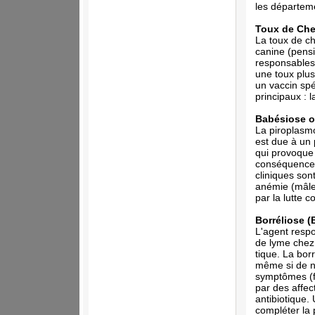
les départem
Toux de Che
La toux de ch
canine (pensi
responsables 
une toux plus
un vaccin spé
principaux : l
Babésiose o
La piroplasmo
est due à un 
qui provoque 
conséquence, 
cliniques sont
anémie (mâle
par la lutte c
Borréliose (
L'agent respo
de lyme chez 
tique. La bor
même si de n
symptômes (fi
par des affec
antibiotique.
compléter la 