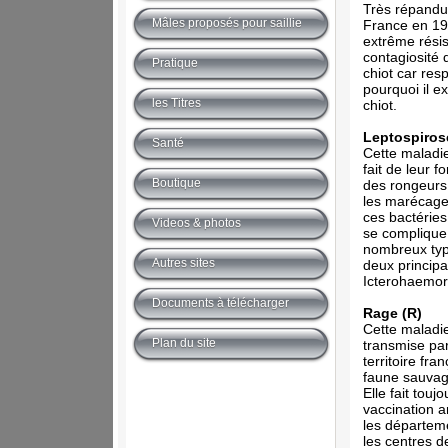
Très répandue
Mâles proposés pour saillie
France en 19
extrême résis
contagiosité 
Pratique
chiot car res
pourquoi il e
les Titres
chiot.
Leptospiros
Santé
Cette maladi
fait de leur f
Boutique
des rongeurs
les marécages
ces bactérie
Videos & photos
se complique 
nombreux typ
Autres sites
deux principa
Icterohaemor
Documents à télécharger
Rage (R)
Cette maladi
Plan du site
transmise par
territoire fr
faune sauvage
Elle fait touj
vaccination a
les départeme
les centres 