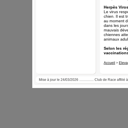
Herpès Viro
Le virus resp
chien. Il est
au moment de 
dans les jour
mauvais dével
chiennes atte
animaux adul
Selon les ré
vaccinations 
Accueil
>
Eleva
Mise à jour le 24/03/2026 ................. Club de Race affi