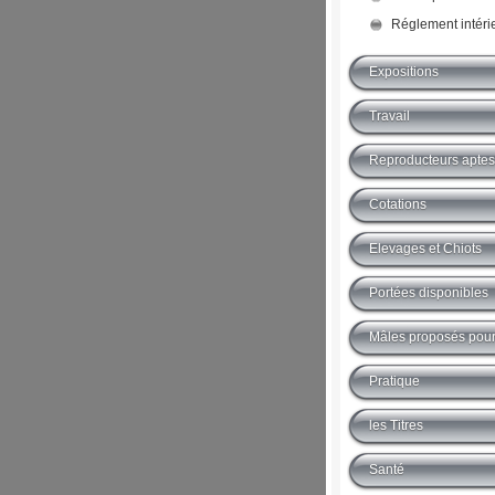
Réglement intéri
Expositions
Travail
Reproducteurs aptes 
Cotations
Elevages et Chiots
Portées disponibles
Mâles proposés pour 
Pratique
les Titres
Santé