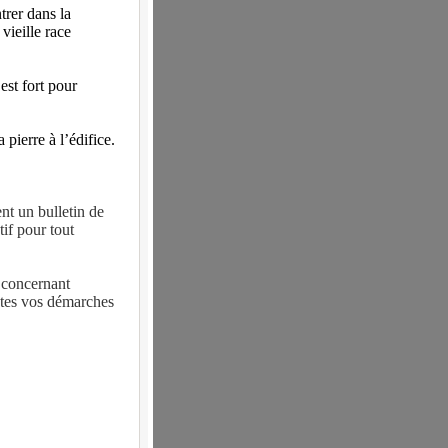
trer dans la
vieille race
est fort pour
 pierre à l’édifice.
t un bulletin de
tif pour tout
 concernant
utes vos démarches