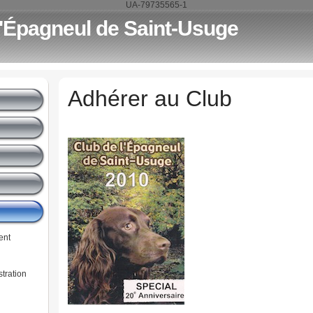
UA-79735565-1
l'Épagneul de Saint-Usuge
Adhérer au Club
ent
tration