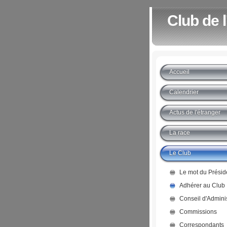
Club de 
Accueil
Calendrier
Actus de l'étranger
La race
Le Club
Le mot du Présid
Adhérer au Club
Conseil d'Adminis
Commissions
Correspondants